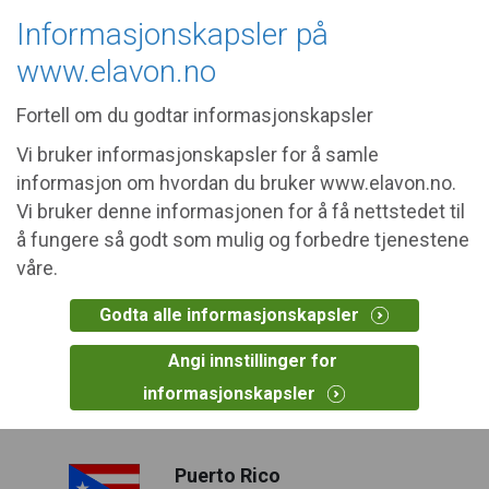
The site you requested may not be
Informasjonskapsler på
relevant in your area.
United States
www.elavon.no
Fortell om du godtar informasjonskapsler
Vi bruker informasjonskapsler for å samle
informasjon om hvordan du bruker www.elavon.no.
Choose your country or
Vi bruker denne informasjonen for å få nettstedet til
region
å fungere så godt som mulig og forbedre tjenestene
våre.
Godta alle informasjonskapsler
Americas
Angi innstillinger for
Canada
informasjonskapsler
Francais
|
English
Puerto Rico