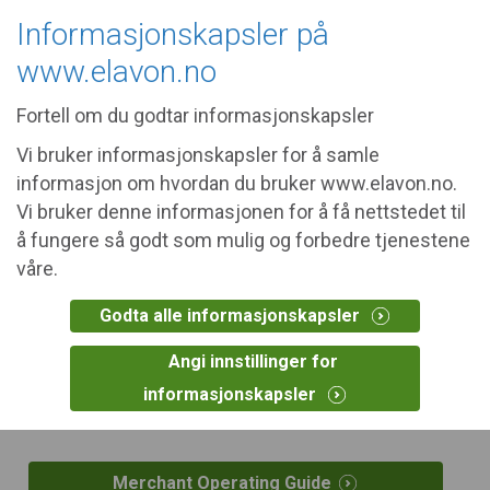
Informasjonskapsler på
www.elavon.no
Fortell om du godtar informasjonskapsler
Vi bruker informasjonskapsler for å samle
informasjon om hvordan du bruker www.elavon.no.
Documents
Vi bruker denne informasjonen for å få nettstedet til
å fungere så godt som mulig og forbedre tjenestene
våre.
Here you will find our user guides and terms.
Godta alle informasjonskapsler
Angi innstillinger for
informasjonskapsler
Useful information
Merchant Operating Guide