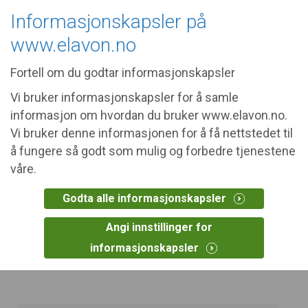
The site you requested may not be
Informasjonskapsler på
relevant in your area.
United States
www.elavon.no
Fortell om du godtar informasjonskapsler
Vi bruker informasjonskapsler for å samle
informasjon om hvordan du bruker www.elavon.no.
Partnership Opportunity
Vi bruker denne informasjonen for å få nettstedet til
å fungere så godt som mulig og forbedre tjenestene
How can we help?
våre.
Interested in becoming a partner? Contact us to
Godta alle informasjonskapsler
learn more and to join our partner programme.
Angi innstillinger for
informasjonskapsler
>
>
Home
Contact Us
Partnership Opportunity