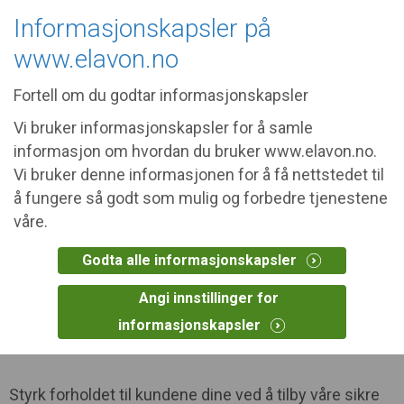
The site you requested may not be
Informasjonskapsler på
relevant in your area.
United States
www.elavon.no
Fortell om du godtar informasjonskapsler
Vi bruker informasjonskapsler for å samle
informasjon om hvordan du bruker www.elavon.no.
Vi bruker denne informasjonen for å få nettstedet til
Sammen blir vi bedre
å fungere så godt som mulig og forbedre tjenestene
våre.
Med betalingsløsning fra Elavon gir du kundene
dine tilgang til alle internasjonale kort. Du
Godta alle informasjonskapsler
trenger kun én avtale og ett oppgjør.
Angi innstillinger for
informasjonskapsler
>
Hjem
Partnere
Styrk forholdet til kundene dine ved å tilby våre sikre