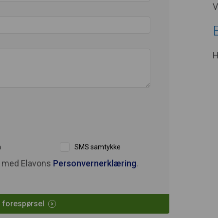
V
H
n
SMS samtykke
d med Elavons
Personvernerklæring
.
n forespørsel