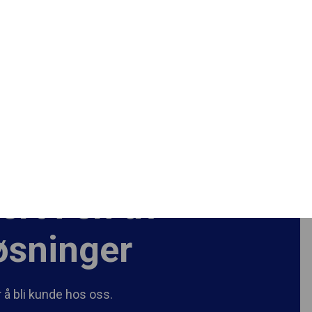
States
|
NO
EN
Logg inn
Søk nå
Kom i gang
ert i en av
øsninger
r å bli kunde hos oss.