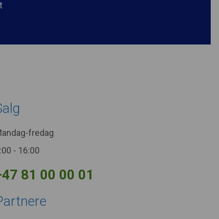
st
Salg
andag-fredag
:00 - 16:00
+47 81 00 00 01
Partnere