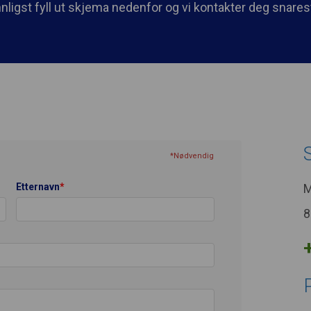
nligst fyll ut skjema nedenfor og vi kontakter deg snare
*Nødvendig
Etternavn
*
M
8