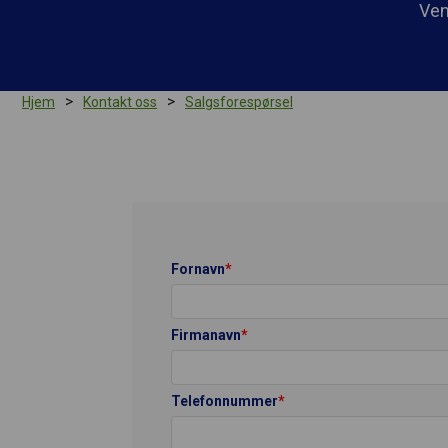
Ven
You are here:
>
>
Hjem
Kontakt oss
Salgsforespørsel
Fornavn
*
Firmanavn
*
Telefonnummer
*