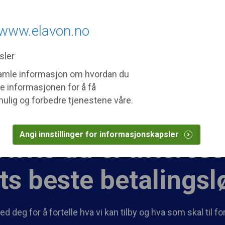
u requested may not be relevant in your area.
United 
 www.elavon.no
Om Elavon
Nyheter
Kundesenter
Kontakt oss
sler
Partnere
Utviklere
 samle informasjon om hvordan du
e informasjonen for å få
mulig og forbedre tjenestene våre.
Angi innstillinger for informasjonskapsler
 hvis du er interess
s beste betalingsl
d deg for å fortelle hva vi kan tilby og hva som skal til fo