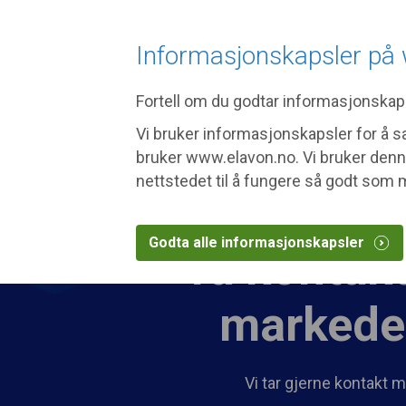
The site yo
Skip to main content
Informasjonskapsler på
Fortell om du godtar informasjonskap
Din bedrift
Løsninger
Vi bruker informasjonskapsler for å
bruker www.elavon.no. Vi bruker denn
nettstedet til å fungere så godt som 
Godta alle informasjonskapsler
Ta kontakt
markedet
Vi tar gjerne kontakt me