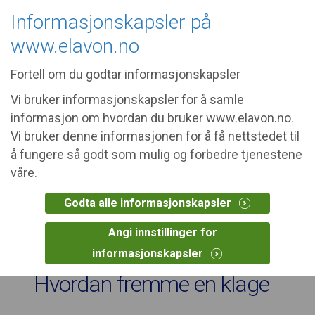
The site you requested may not be
Informasjonskapsler på
relevant in your area.
United States
www.elavon.no
Fortell om du godtar informasjonskapsler
Vi bruker informasjonskapsler for å samle
informasjon om hvordan du bruker www.elavon.no.
Vi bruker denne informasjonen for å få nettstedet til
å fungere så godt som mulig og forbedre tjenestene
Klage - og
våre.
eskaleringsprosess
Godta alle informasjonskapsler
Angi innstillinger for
informasjonskapsler
Hvordan fremme en klage