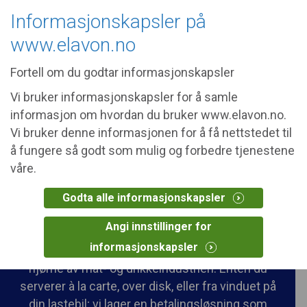
The site you requested may not be
Informasjonskapsler på
relevant in your area.
United States
www.elavon.no
Fortell om du godtar informasjonskapsler
Vi bruker informasjonskapsler for å samle
informasjon om hvordan du bruker www.elavon.no.
Mat og drikke
Vi bruker denne informasjonen for å få nettstedet til
å fungere så godt som mulig og forbedre tjenestene
Betalingsløsninger for
våre.
enhver smak
Godta alle informasjonskapsler
Angi innstillinger for
Fra hurtigmat til gourmet – vi leverer smarte og
informasjonskapsler
fleksible betalingsløsninger til bedrifter i hvert
hjørne av mat- og drikkeindustrien. Enten du
serverer à la carte, over disk, eller fra vinduet på
din lastebil; vi lager en betalingsløsning som